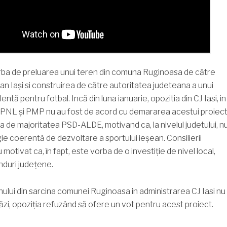
orba de preluarea unui teren din comuna Ruginoasa de către
an Iași si construirea de către autoritatea judeteana a unui
ntă pentru fotbal. Incă din luna ianuarie, opozitia din CJ Iasi, in
 PNL și PMP nu au fost de acord cu demararea acestui proiec
a de majoritatea PSD-ALDE, motivand ca, la nivelul judetului, n
ie coerentă de dezvoltare a sportului ieșean. Consilierii
motivat ca, în fapt, este vorba de o investiție de nivel local,
nduri județene.
nului din sarcina comunei Ruginoasa in administrarea CJ Iasi nu
tăzi, opoziția refuzând să ofere un vot pentru acest proiect.