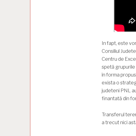
In fapt, este v
Consiliul Judete
Centru de Excele
spetă grupurile
în forma propus
exista o strateg
judeteni PNL au 
finantată din fo
Transferul tere
a trecut nici as