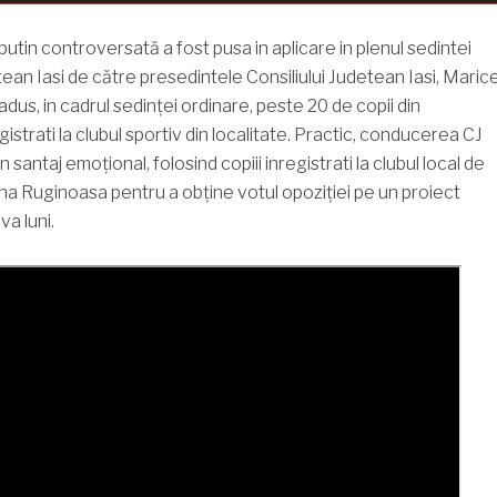
putin controversată a fost pusa in aplicare in plenul sedintei
tean Iasi de către presedintele Consiliului Judetean Iasi, Marice
dus, in cadrul sedinței ordinare, peste 20 de copii din
istrati la clubul sportiv din localitate. Practic, conducerea CJ
un santaj emoțional, folosind copiii inregistrati la clubul local de
na Ruginoasa pentru a obține votul opoziției pe un proiect
a luni.