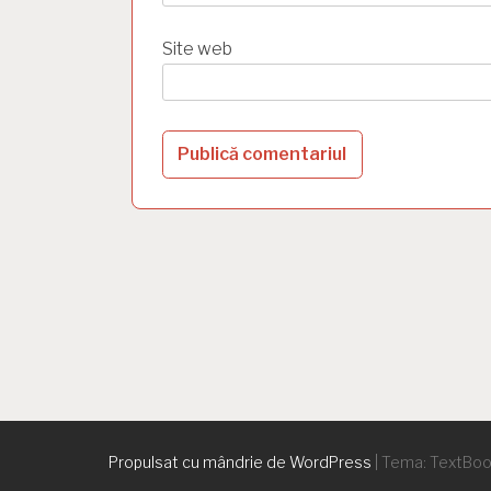
Site web
Propulsat cu mândrie de WordPress
|
Tema: TextBo