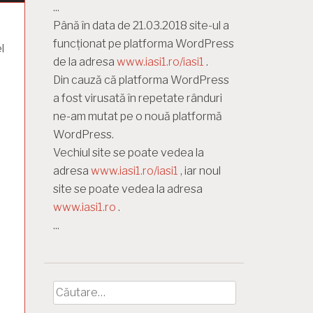
...
Până în data de 21.03.2018 site-ul a
funcționat pe platforma WordPress
l
de la adresa
www.iasi1.ro/iasi1
.
Din cauză că platforma WordPress
a fost virusată în repetate rânduri
ne-am mutat pe o nouă platformă
WordPress.
Vechiul site se poate vedea la
adresa
www.iasi1.ro/iasi1
, iar noul
site se poate vedea la adresa
www.iasi1.ro
.
...
Caută
după: