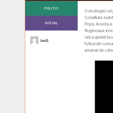
POLITIC
O strategie cel 
Consiliului Jude
SOCIAL
Popa. Acesta a a
Ruginoasa, inreg
Iasi a apelat la 
Autor
iasi1
fotbal din comu
amanat de câtev