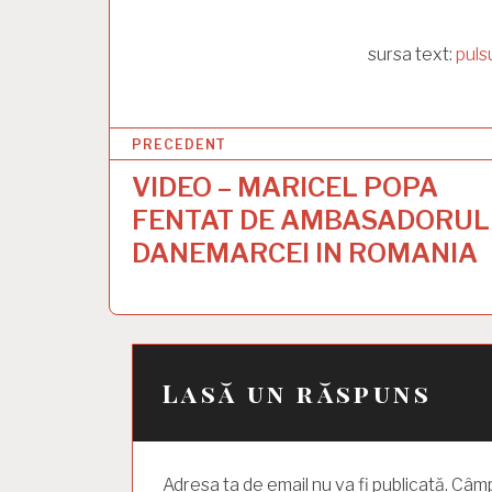
sursa text:
puls
N
PRECEDENT
a
VIDEO – MARICEL POPA
v
FENTAT DE AMBASADORUL
i
DANEMARCEI IN ROMANIA
g
a
r
Lasă un răspuns
e
î
n
Adresa ta de email nu va fi publicată.
Câmpu