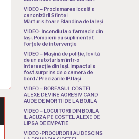
VIDEO – Proclamarea locală a
canonizării Sfintei
Mărturisitoare Blandina de la Iași
VIDEO- Incendiu la o farmacie din
Iași. Pompierii au suplimentat
forțele de intervenție
VIDEO – Mașină de poliție, lovită
de un autoturism într-o
intersecție din Iași. Impactul a
fost surprins de o cameră de
bord / Precizările IPJ Iași
VIDEO – BORFASUL COSTEL
ALEXE DEVINE AGRESIV CAND
AUDE DE MORTII DE LA BOJILA
VIDEO – LOCUITORII DIN BOJILA
IL ACUZA PE COSTEL ALEXE DE
LIPSA DE EMPATIE
VIDEO -PROCURORII AU DESCINS