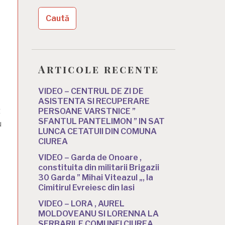
Articole recente
VIDEO – CENTRUL DE ZI DE
ASISTENTA SI RECUPERARE
t
PERSOANE VARSTNICE ”
SFANTUL PANTELIMON ” IN SAT
u
LUNCA CETATUII DIN COMUNA
CIUREA
VIDEO – Garda de Onoare ,
constituita din militarii Brigazii
30 Garda ” Mihai Viteazul „, la
Cimitirul Evreiesc din Iasi
VIDEO – LORA , AUREL
MOLDOVEANU SI LORENNA LA
SERBARILE COMUNEI CIUREA